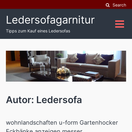
Skip
Search
to
Ledersofagarnitur
content
Tipps zum Kauf eines Ledersofas
Autor:
Ledersofa
wohnlandschaften u-form Gartenhocker
Eckbänke anzeigen messer