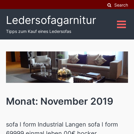
Skip
Search
to
Ledersofagarnitur
content
Tipps zum Kauf eines Ledersofas
Monat: November 2019
sofa l form Industrial Langen sofa l form
69999 einmal leben 00€ hocker